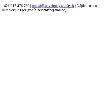
+421 917 476 730
|
predaj@stavebninysekule.sk
|
Nájdete nás na
ulici Sekule 668 (vedľa železničnej stanice)