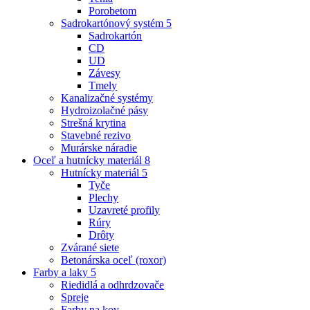
Porobetom
Sadrokartónový systém
5
Sadrokartón
CD
UD
Závesy
Tmely
Kanalizačné systémy
Hydroizolačné pásy
Strešná krytina
Stavebné rezivo
Murárske náradie
Oceľ a hutnícky materiál
8
Hutnícky materiál
5
Tyče
Plechy
Uzavreté profily
Rúry
Drôty
Zvárané siete
Betonárska oceľ (roxor)
Farby a laky
5
Riedidlá a odhrdzovače
Spreje
Farby na kov