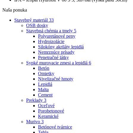
Naša ponuka
Stavebný materiál
33
OSB dosky
Stavebná chémia a tmely
5
Polyuretánové peny
Hydroizolácie
Silokóny akriláty lepidlá
Nemrznúce prísady
Penetračné látky
Sypké murovacie zmesi a lepidlá
6
Betón
Omietky
Nivelizačné hmoty
Lepidlá
Malta
Cement
Preklady
3
Oceľové
Porobetonové
Keramické
Murivo
3
Betónové tvárnice
Tehla