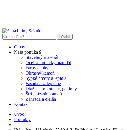
O nás
Naša ponuka
9
Stavebný materiál
Oceľ a hutnícky materiál
Farby a laky
Okrasný kameň
Sypké hmoty a lepidlá
Fasáda a zateplenie
Dlažba a oplotenie, gabióny
Štrk, piesok, kameň
Záhrada a dielňa
Kontakt
Úvod
Produkty
IPA – Icopal Hydrobit V 60 S 3, 5m²/bal (výška pásu 50cm)