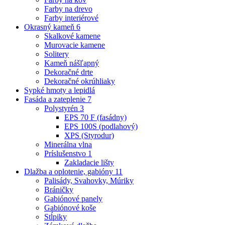
Farby na drevo
Farby interiérové
Okrasný kameň
6
Skalkové kamene
Murovacie kamene
Solitery
Kameň nášľapný
Dekoračné drte
Dekoračné okrúhliaky
Sypké hmoty a lepidlá
Fasáda a zateplenie
7
Polystyrén
3
EPS 70 F (fasádny)
EPS 100S (podlahový)
XPS (Styrodur)
Minerálna vlna
Príslušenstvo
1
Zakladacie lišty
Dlažba a oplotenie, gabióny
11
Palisády, Svahovky, Múriky
Bráničky
Gabiónové panely
Gabiónové koše
Stĺpiky