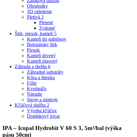
Zámková dlažba
Obrubníky
3D oplotenie
Pletivá
2
Pletené
Zvárané
Štrk, piesok, kameň
5
Kameň do gabiónov
Betonársky štrk
Piesok
Kameň drvený
Kameň plavený
Záhrada a dielňa
6
Záhradné substráty
Kôra a štiepka
Fólie
Kvetináče
Náradie
Stroje a nástroje
Kľúčová služba
2
Výroba kľúčov
Doplnkový tovar
IPA – Icopal Hydrobit V 60 S 3, 5m²/bal (výška
pásu 50cm)