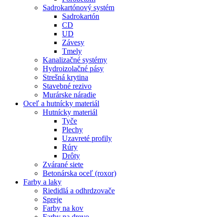
Sadrokartónový systém
Sadrokartón
CD
UD
Závesy
Tmely
Kanalizačné systémy
Hydroizolačné pásy
Strešná krytina
Stavebné rezivo
Murárske náradie
Oceľ a hutnícky materiál
Hutnícky materiál
Tyče
Plechy
Uzavreté profily
Rúry
Drôty
Zvárané siete
Betonárska oceľ (roxor)
Farby a laky
Riedidlá a odhrdzovače
Spreje
Farby na kov
Farby na drevo