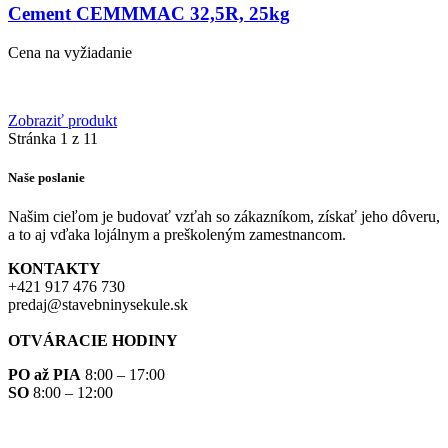
Cement CEMMMAC 32,5R, 25kg
Cena na vyžiadanie
Zobraziť produkt
Stránka 1 z 1
1
Naše poslanie
Našim cieľom je budovať vzťah so zákazníkom, získať jeho dôveru,
a to aj vďaka lojálnym a preškoleným zamestnancom.
KONTAKTY
+421 917 476 730
predaj@stavebninysekule.sk
OTVÁRACIE HODINY
PO až PIA
8:00 – 17:00
SO
8:00 – 12:00