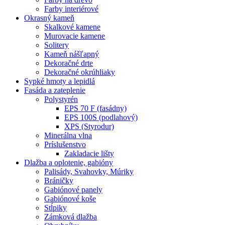
Farby interiérové
Okrasný kameň
Skalkové kamene
Murovacie kamene
Solitery
Kameň nášľapný
Dekoračné drte
Dekoračné okrúhliaky
Sypké hmoty a lepidlá
Fasáda a zateplenie
Polystyrén
EPS 70 F (fasádny)
EPS 100S (podlahový)
XPS (Styrodur)
Minerálna vlna
Príslušenstvo
Zakladacie lišty
Dlažba a oplotenie, gabióny
Palisády, Svahovky, Múriky
Bráničky
Gabiónové panely
Gabiónové koše
Stĺpiky
Zámková dlažba