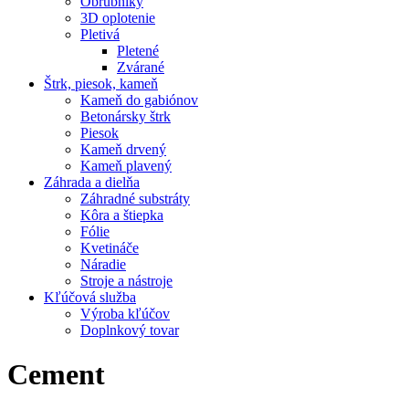
Obrubníky
3D oplotenie
Pletivá
Pletené
Zvárané
Štrk, piesok, kameň
Kameň do gabiónov
Betonársky štrk
Piesok
Kameň drvený
Kameň plavený
Záhrada a dielňa
Záhradné substráty
Kôra a štiepka
Fólie
Kvetináče
Náradie
Stroje a nástroje
Kľúčová služba
Výroba kľúčov
Doplnkový tovar
Cement