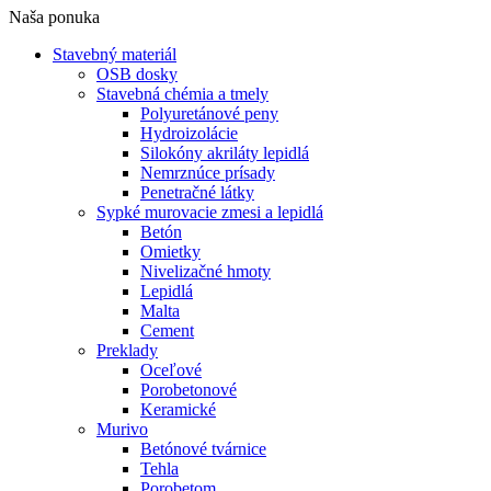
Naša ponuka
Stavebný materiál
OSB dosky
Stavebná chémia a tmely
Polyuretánové peny
Hydroizolácie
Silokóny akriláty lepidlá
Nemrznúce prísady
Penetračné látky
Sypké murovacie zmesi a lepidlá
Betón
Omietky
Nivelizačné hmoty
Lepidlá
Malta
Cement
Preklady
Oceľové
Porobetonové
Keramické
Murivo
Betónové tvárnice
Tehla
Porobetom