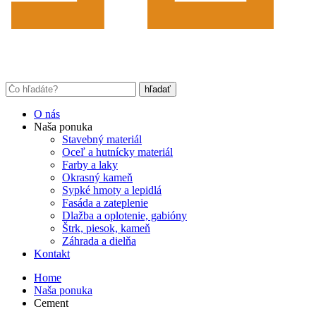
O nás
Naša ponuka
Stavebný materiál
Oceľ a hutnícky materiál
Farby a laky
Okrasný kameň
Sypké hmoty a lepidlá
Fasáda a zateplenie
Dlažba a oplotenie, gabióny
Štrk, piesok, kameň
Záhrada a dielňa
Kontakt
Home
Naša ponuka
Cement