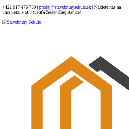
+421 917 476 730
|
predaj@stavebninysekule.sk
|
Nájdete nás na
ulici Sekule 668 (vedľa železničnej stanice)