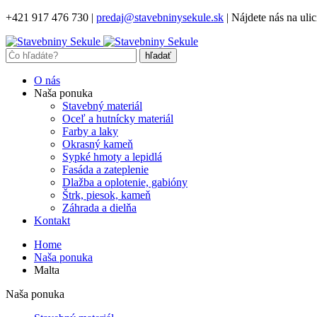
+421 917 476 730
|
predaj@stavebninysekule.sk
|
Nájdete nás na ulic
O nás
Naša ponuka
Stavebný materiál
Oceľ a hutnícky materiál
Farby a laky
Okrasný kameň
Sypké hmoty a lepidlá
Fasáda a zateplenie
Dlažba a oplotenie, gabióny
Štrk, piesok, kameň
Záhrada a dielňa
Kontakt
Home
Naša ponuka
Malta
Naša ponuka