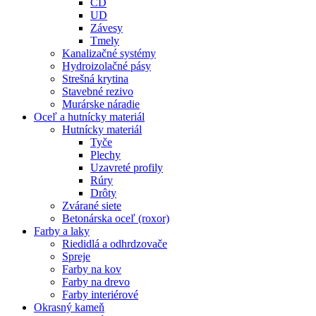
CD
UD
Závesy
Tmely
Kanalizačné systémy
Hydroizolačné pásy
Strešná krytina
Stavebné rezivo
Murárske náradie
Oceľ a hutnícky materiál
Hutnícky materiál
Tyče
Plechy
Uzavreté profily
Rúry
Drôty
Zvárané siete
Betonárska oceľ (roxor)
Farby a laky
Riedidlá a odhrdzovače
Spreje
Farby na kov
Farby na drevo
Farby interiérové
Okrasný kameň