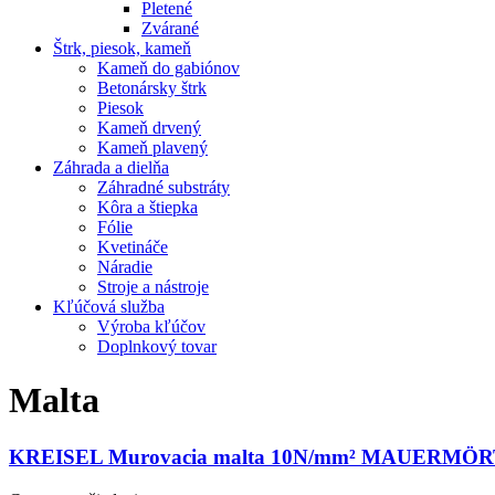
Pletené
Zvárané
Štrk, piesok, kameň
Kameň do gabiónov
Betonársky štrk
Piesok
Kameň drvený
Kameň plavený
Záhrada a dielňa
Záhradné substráty
Kôra a štiepka
Fólie
Kvetináče
Náradie
Stroje a nástroje
Kľúčová služba
Výroba kľúčov
Doplnkový tovar
Malta
KREISEL Murovacia malta 10N/mm² MAUERMÖR