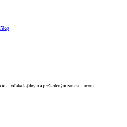
25kg
a to aj vďaka lojálnym a preškoleným zamestnancom.