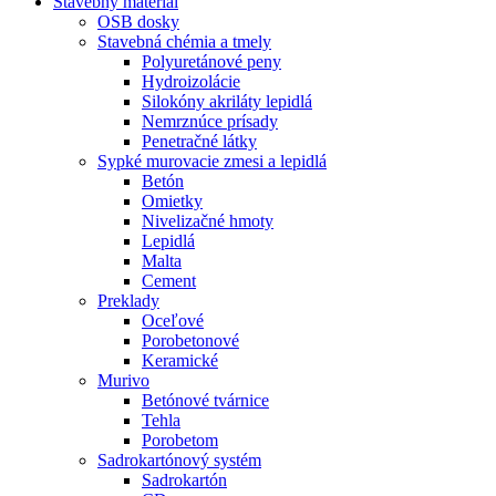
Stavebný materiál
OSB dosky
Stavebná chémia a tmely
Polyuretánové peny
Hydroizolácie
Silokóny akriláty lepidlá
Nemrznúce prísady
Penetračné látky
Sypké murovacie zmesi a lepidlá
Betón
Omietky
Nivelizačné hmoty
Lepidlá
Malta
Cement
Preklady
Oceľové
Porobetonové
Keramické
Murivo
Betónové tvárnice
Tehla
Porobetom
Sadrokartónový systém
Sadrokartón