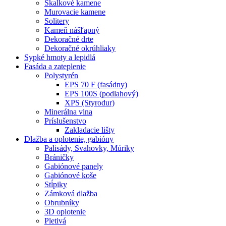
Skalkové kamene
Murovacie kamene
Solitery
Kameň nášľapný
Dekoračné drte
Dekoračné okrúhliaky
Sypké hmoty a lepidlá
Fasáda a zateplenie
Polystyrén
EPS 70 F (fasádny)
EPS 100S (podlahový)
XPS (Styrodur)
Minerálna vlna
Príslušenstvo
Zakladacie lišty
Dlažba a oplotenie, gabióny
Palisády, Svahovky, Múriky
Bráničky
Gabiónové panely
Gabiónové koše
Stĺpiky
Zámková dlažba
Obrubníky
3D oplotenie
Pletivá