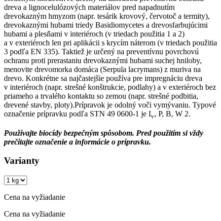
dreva a lignocelulózových materiálov pred napadnutím
drevokazným hmyzom (napr. tesárik krovový, červotoč a termity),
drevokaznými hubami triedy Basidiomycetes a drevosfarbujúcimi
hubami a plesňami v interiéroch (v triedach použitia 1 a 2)
a v exteriéroch len pri aplikácii s krycím náterom (v triedach použitia
3 podľa EN 335). Taktiež je určený na preventívnu povrchovú
ochranu proti prerastaniu drevokaznými hubami suchej hniloby,
menovite drevomorka domáca (Serpula lacrymans) z muriva na
drevo. Konkrétne sa najčastejšie používa pre impregnáciu dreva
v interiéroch (napr. strešné konštrukcie, podlahy) a v exteriéroch bez
priameho a trvalého kontaktu so zemou (napr. strešné podbitia,
drevené stavby, ploty).Prípravok je odolný voči vymývaniu. Typové
označenie prípravku podľa STN 49 0600-1 je I
, P, B, W 2.
v
Používajte biocídy bezpečným spôsobom. Pred použitím si vždy
prečítajte označenie a informácie o prípravku.
Varianty
Cena na vyžiadanie
Cena na vyžiadanie