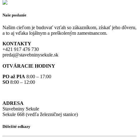
Naše poslanie
Našim cieľom je budovať vzťah so zákazníkom, získať jeho dôveru,
a to aj vďaka lojálnym a preškoleným zamestnancom.
KONTAKTY
+421 917 476 730
predaj@stavebninysekule.sk
OTVÁRACIE HODINY
PO až PIA
8:00 – 17:00
SO
8:00 – 12:00
ADRESA
Stavebniny Sekule
Sekule 668 (vedľa železničnej stanice)
Dôležité odkazy