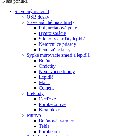
Naša ponuka
Stavebný materiál
OSB dosky
Stavebná chémia a tmely
Polyuretánové peny
Hydroizolácie
Silokóny akriláty lepidlá
Nemrznúce prísady
Penetračné látky
Sypké murovacie zmesi a lepidlá
Betón
Omietky
Nivelizačné hmoty
Lepidlá
Malta
Cement
Preklady
Oceľové
Porobetonové
Keramické
Murivo
Betónové tvárnice
Tehla
Porobetom