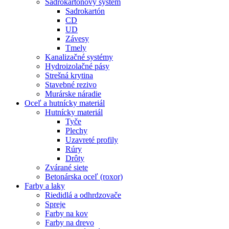
Sadrokartónový systém
Sadrokartón
CD
UD
Závesy
Tmely
Kanalizačné systémy
Hydroizolačné pásy
Strešná krytina
Stavebné rezivo
Murárske náradie
Oceľ a hutnícky materiál
Hutnícky materiál
Tyče
Plechy
Uzavreté profily
Rúry
Drôty
Zvárané siete
Betonárska oceľ (roxor)
Farby a laky
Riedidlá a odhrdzovače
Spreje
Farby na kov
Farby na drevo