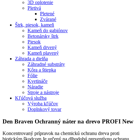
3D oplotenie
Pletivá
Pletené
Zvárané
Štrk, piesok, kameň
Kameň do gabiónov
Betonársky štrk
Piesok
Kameň drvený
Kameň plavený
Záhrada a dielňa
Záhradné substráty
Kôra a štiepka
Fólie
Kvetináče
Náradie
Stroje a nástroje
Kľúčová služba
Výroba kľúčov
Doplnkový tovar
Den Braven Ochranný náter na drevo PROFI New
Koncentrovaný prípravok na chemickú ochranu dreva proti
biotickým škodcom Je určený na dlhodobú preventívnu ochranu