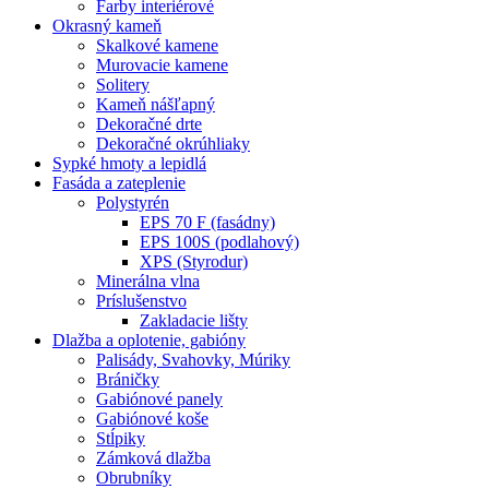
Farby interiérové
Okrasný kameň
Skalkové kamene
Murovacie kamene
Solitery
Kameň nášľapný
Dekoračné drte
Dekoračné okrúhliaky
Sypké hmoty a lepidlá
Fasáda a zateplenie
Polystyrén
EPS 70 F (fasádny)
EPS 100S (podlahový)
XPS (Styrodur)
Minerálna vlna
Príslušenstvo
Zakladacie lišty
Dlažba a oplotenie, gabióny
Palisády, Svahovky, Múriky
Bráničky
Gabiónové panely
Gabiónové koše
Stĺpiky
Zámková dlažba
Obrubníky