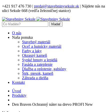
+421 917 476 730
|
predaj@stavebninysekule.sk
|
Nájdete nás na
ulici Sekule 668 (vedľa železničnej stanice)
O nás
Naša ponuka
Stavebný materiál
Oceľ a hutnícky materiál
Farby a laky
Okrasný kameň
Sypké hmoty a lepidlá
Fasáda a zateplenie
Dlažba a oplotenie, gabióny
Štrk, piesok, kameň
Záhrada a dielňa
Kontakt
Úvod
Produkty
Den Braven Ochranný náter na drevo PROFI New