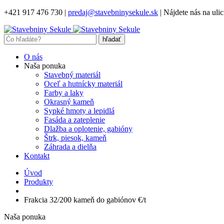
+421 917 476 730
|
predaj@stavebninysekule.sk
|
Nájdete nás na ulic
O nás
Naša ponuka
Stavebný materiál
Oceľ a hutnícky materiál
Farby a laky
Okrasný kameň
Sypké hmoty a lepidlá
Fasáda a zateplenie
Dlažba a oplotenie, gabióny
Štrk, piesok, kameň
Záhrada a dielňa
Kontakt
Úvod
Produkty
Frakcia 32/200 kameň do gabiónov €/t
Naša ponuka