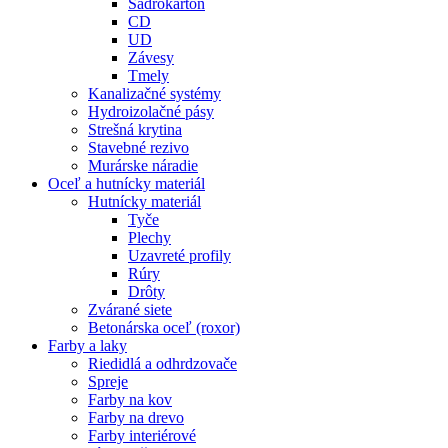
Sadrokartón
CD
UD
Závesy
Tmely
Kanalizačné systémy
Hydroizolačné pásy
Strešná krytina
Stavebné rezivo
Murárske náradie
Oceľ a hutnícky materiál
Hutnícky materiál
Tyče
Plechy
Uzavreté profily
Rúry
Drôty
Zvárané siete
Betonárska oceľ (roxor)
Farby a laky
Riedidlá a odhrdzovače
Spreje
Farby na kov
Farby na drevo
Farby interiérové