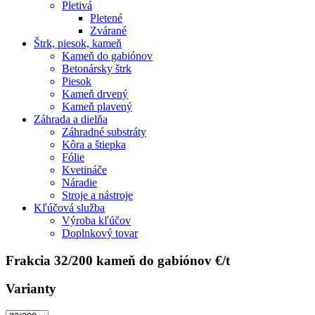
Pletivá
Pletené
Zvárané
Štrk, piesok, kameň
Kameň do gabiónov
Betonársky štrk
Piesok
Kameň drvený
Kameň plavený
Záhrada a dielňa
Záhradné substráty
Kôra a štiepka
Fólie
Kvetináče
Náradie
Stroje a nástroje
Kľúčová služba
Výroba kľúčov
Doplnkový tovar
Frakcia 32/200 kameň do gabiónov €/t
Varianty