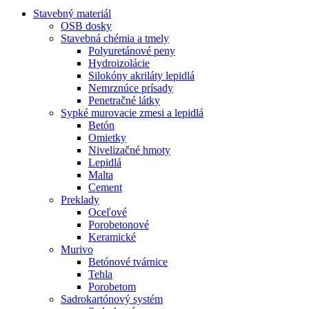
Stavebný materiál
OSB dosky
Stavebná chémia a tmely
Polyuretánové peny
Hydroizolácie
Silokóny akriláty lepidlá
Nemrznúce prísady
Penetračné látky
Sypké murovacie zmesi a lepidlá
Betón
Omietky
Nivelizačné hmoty
Lepidlá
Malta
Cement
Preklady
Oceľové
Porobetonové
Keramické
Murivo
Betónové tvárnice
Tehla
Porobetom
Sadrokartónový systém