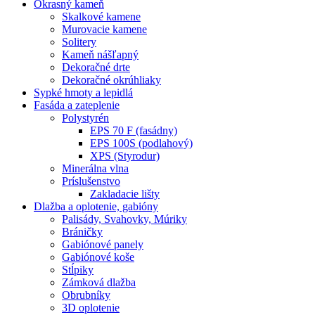
Okrasný kameň
Skalkové kamene
Murovacie kamene
Solitery
Kameň nášľapný
Dekoračné drte
Dekoračné okrúhliaky
Sypké hmoty a lepidlá
Fasáda a zateplenie
Polystyrén
EPS 70 F (fasádny)
EPS 100S (podlahový)
XPS (Styrodur)
Minerálna vlna
Príslušenstvo
Zakladacie lišty
Dlažba a oplotenie, gabióny
Palisády, Svahovky, Múriky
Bráničky
Gabiónové panely
Gabiónové koše
Stĺpiky
Zámková dlažba
Obrubníky
3D oplotenie