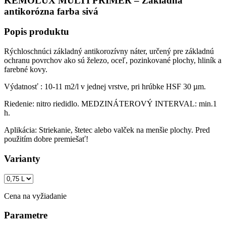
KEMOLUX MULTI PRIMER – Základná
antikorózna farba sivá
Popis produktu
Rýchloschnúci základný antikorozívny náter, určený pre základnú
ochranu povrchov ako sú železo, oceľ, pozinkované plochy, hliník a
farebné kovy.
Výdatnosť : 10-11 m2/l v jednej vrstve, pri hrúbke HSF 30 µm.
Riedenie: nitro riedidlo. MEDZINÁTEROVÝ INTERVAL: min.1
h.
Aplikácia: Striekanie, štetec alebo valček na menšie plochy. Pred
použitím dobre premiešať!
Varianty
Cena na vyžiadanie
Parametre