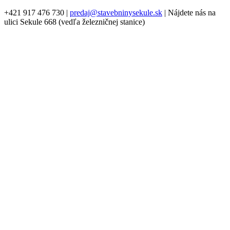
+421 917 476 730
|
predaj@stavebninysekule.sk
|
Nájdete nás na
ulici Sekule 668 (vedľa železničnej stanice)