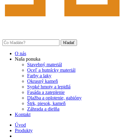
O nás
Naša ponuka
Stavebný materiál
Oceľ a hutnícky materiál
Farby a laky
Okrasný kameň
Sypké hmoty a lepidlá
Fasáda a zateplenie
Dlažba a oplotenie, gabióny
Štrk, piesok, kameň
Záhrada a dielňa
Kontakt
Úvod
Produkty