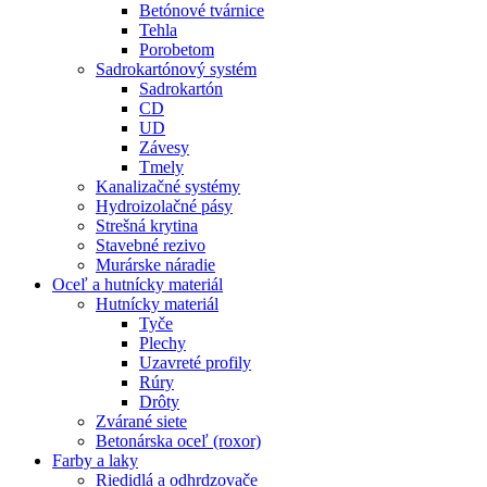
Betónové tvárnice
Tehla
Porobetom
Sadrokartónový systém
Sadrokartón
CD
UD
Závesy
Tmely
Kanalizačné systémy
Hydroizolačné pásy
Strešná krytina
Stavebné rezivo
Murárske náradie
Oceľ a hutnícky materiál
Hutnícky materiál
Tyče
Plechy
Uzavreté profily
Rúry
Drôty
Zvárané siete
Betonárska oceľ (roxor)
Farby a laky
Riedidlá a odhrdzovače