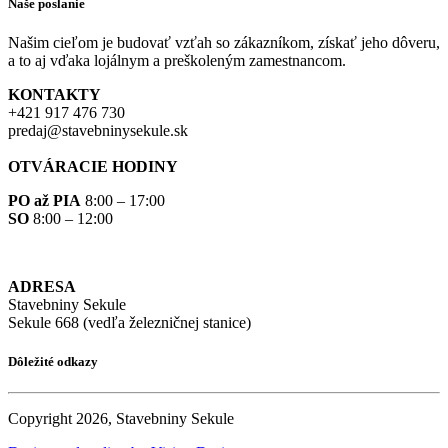
Naše poslanie
Našim cieľom je budovať vzťah so zákazníkom, získať jeho dôveru,
a to aj vďaka lojálnym a preškoleným zamestnancom.
KONTAKTY
+421 917 476 730
predaj@stavebninysekule.sk
OTVÁRACIE HODINY
PO až PIA
8:00 – 17:00
SO
8:00 – 12:00
ADRESA
Stavebniny Sekule
Sekule 668 (vedľa železničnej stanice)
Dôležité odkazy
Copyright 2026, Stavebniny Sekule