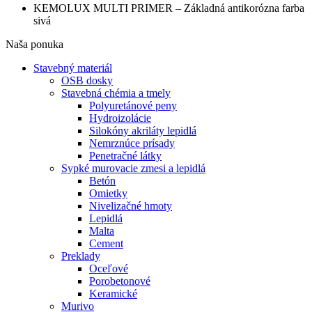
KEMOLUX MULTI PRIMER – Základná antikorózna farba
sivá
Naša ponuka
Stavebný materiál
OSB dosky
Stavebná chémia a tmely
Polyuretánové peny
Hydroizolácie
Silokóny akriláty lepidlá
Nemrznúce prísady
Penetračné látky
Sypké murovacie zmesi a lepidlá
Betón
Omietky
Nivelizačné hmoty
Lepidlá
Malta
Cement
Preklady
Oceľové
Porobetonové
Keramické
Murivo