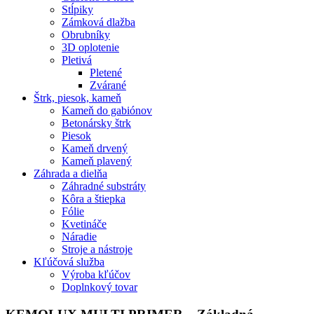
Stĺpiky
Zámková dlažba
Obrubníky
3D oplotenie
Pletivá
Pletené
Zvárané
Štrk, piesok, kameň
Kameň do gabiónov
Betonársky štrk
Piesok
Kameň drvený
Kameň plavený
Záhrada a dielňa
Záhradné substráty
Kôra a štiepka
Fólie
Kvetináče
Náradie
Stroje a nástroje
Kľúčová služba
Výroba kľúčov
Doplnkový tovar