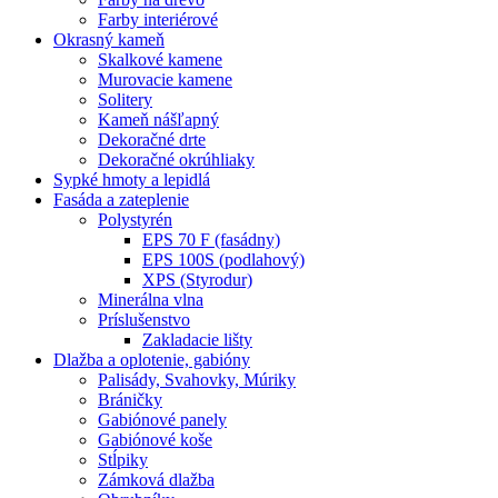
Farby interiérové
Okrasný kameň
Skalkové kamene
Murovacie kamene
Solitery
Kameň nášľapný
Dekoračné drte
Dekoračné okrúhliaky
Sypké hmoty a lepidlá
Fasáda a zateplenie
Polystyrén
EPS 70 F (fasádny)
EPS 100S (podlahový)
XPS (Styrodur)
Minerálna vlna
Príslušenstvo
Zakladacie lišty
Dlažba a oplotenie, gabióny
Palisády, Svahovky, Múriky
Bráničky
Gabiónové panely
Gabiónové koše
Stĺpiky
Zámková dlažba