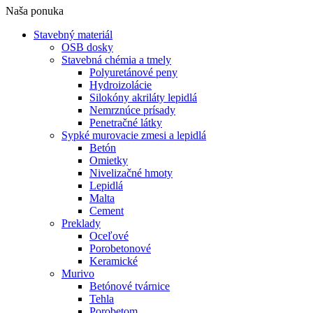
Naša ponuka
Stavebný materiál
OSB dosky
Stavebná chémia a tmely
Polyuretánové peny
Hydroizolácie
Silokóny akriláty lepidlá
Nemrznúce prísady
Penetračné látky
Sypké murovacie zmesi a lepidlá
Betón
Omietky
Nivelizačné hmoty
Lepidlá
Malta
Cement
Preklady
Oceľové
Porobetonové
Keramické
Murivo
Betónové tvárnice
Tehla
Porobetom