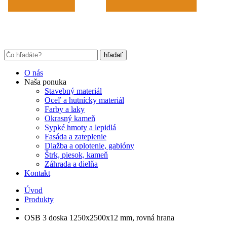
O nás
Naša ponuka
Stavebný materiál
Oceľ a hutnícky materiál
Farby a laky
Okrasný kameň
Sypké hmoty a lepidlá
Fasáda a zateplenie
Dlažba a oplotenie, gabióny
Štrk, piesok, kameň
Záhrada a dielňa
Kontakt
Úvod
Produkty
OSB 3 doska 1250x2500x12 mm, rovná hrana