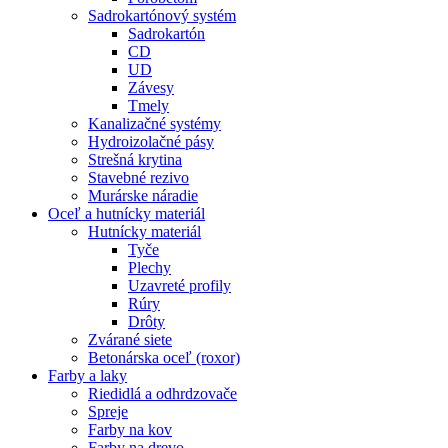
Sadrokartónový systém
Sadrokartón
CD
UD
Závesy
Tmely
Kanalizačné systémy
Hydroizolačné pásy
Strešná krytina
Stavebné rezivo
Murárske náradie
Oceľ a hutnícky materiál
Hutnícky materiál
Tyče
Plechy
Uzavreté profily
Rúry
Drôty
Zvárané siete
Betonárska oceľ (roxor)
Farby a laky
Riedidlá a odhrdzovače
Spreje
Farby na kov
Farby na drevo