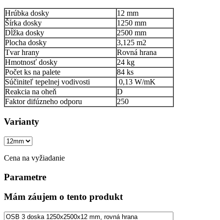
Hrúbka dosky
12 mm
Šírka dosky
1250 mm
Dĺžka dosky
2500 mm
Plocha dosky
3,125 m2
Tvar hrany
Rovná hrana
Hmotnosť dosky
24 kg
Počet ks na palete
84 ks
Súčiniteľ tepelnej vodivosti
0,13 W/mK
Reakcia na oheň
D
Faktor difúzneho odporu
250
Varianty
Cena na vyžiadanie
Parametre
Mám záujem o tento produkt