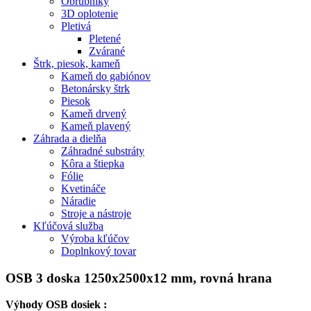
Obrubníky
3D oplotenie
Pletivá
Pletené
Zvárané
Štrk, piesok, kameň
Kameň do gabiónov
Betonársky štrk
Piesok
Kameň drvený
Kameň plavený
Záhrada a dielňa
Záhradné substráty
Kôra a štiepka
Fólie
Kvetináče
Náradie
Stroje a nástroje
Kľúčová služba
Výroba kľúčov
Doplnkový tovar
OSB 3 doska 1250x2500x12 mm, rovná hrana
Výhody OSB dosiek :