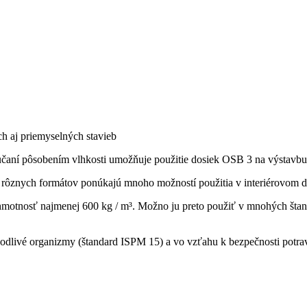
ch aj priemyselných stavieb
učaní pôsobením vlhkosti umožňuje použitie dosiek OSB 3 na výstavb
ť rôznych formátov ponúkajú mnoho možností použitia v interiérovom di
motnosť najmenej 600 kg / m³. Možno ju preto použiť v mnohých štand
škodlivé organizmy (štandard ISPM 15) a vo vzťahu k bezpečnosti potr