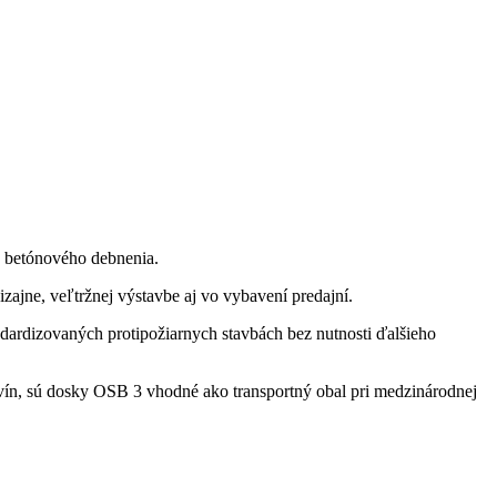
u betónového debnenia.
zajne, veľtržnej výstavbe aj vo vybavení predajní.
ardizovaných protipožiarnych stavbách bez nutnosti ďalšieho
avín, sú dosky OSB 3 vhodné ako transportný obal pri medzinárodnej