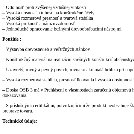
– Odolnosť proti zvýšenej vzdušnej vlhkosti
– Vysoká nosnosť a tuhosť na konštrukčné účely
– Vysoká rozmerová presnosť a tvarová stabilita
– Vysoká pružnosť a nárazuvzdornosť
– Jednoduché opracovanie bežnými drevoobrábacími nástrojmi
Použitie :
– Výstavba drevostavieb a veľtržných stánkov
– Konštrukčný materiál na realizáciu strešných konštrukcií občiansky
– Uzavretý, rovný a pevný povrch, rovnako ako malá hrúbka pri nap
– Vysoká rozmerová stabilita, presnosť lícovania i vysoká dostupnos
– Doska OSB 3 má v Prehlásení o vlastnostiach zaručenú objemovú h
dokazovania.
– S príslušnými certifikátmi, potvrdzujúcimi že produkt neobsahuje 
preprave tovaru.
Technické údaje: