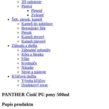
3D oplotenie
Pletivá
Pletené
Zvárané
Štrk, piesok, kameň
Kameň do gabiónov
Betonársky štrk
Piesok
Kameň drvený
Kameň plavený
Záhrada a dielňa
Záhradné substráty
Kôra a štiepka
Fólie
Kvetináče
Náradie
Stroje a nástroje
Kľúčová služba
Výroba kľúčov
Doplnkový tovar
PANTHER Čistič PU peny 500ml
Popis produktu