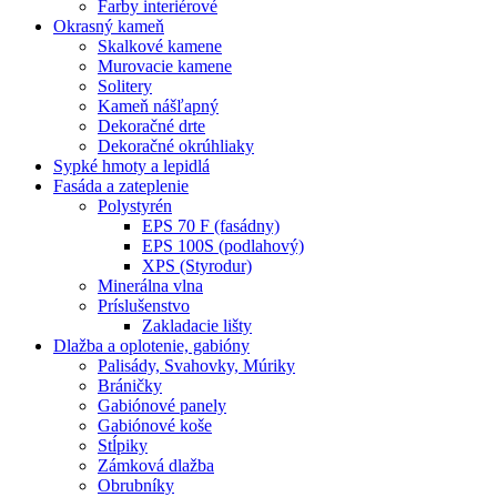
Farby interiérové
Okrasný kameň
Skalkové kamene
Murovacie kamene
Solitery
Kameň nášľapný
Dekoračné drte
Dekoračné okrúhliaky
Sypké hmoty a lepidlá
Fasáda a zateplenie
Polystyrén
EPS 70 F (fasádny)
EPS 100S (podlahový)
XPS (Styrodur)
Minerálna vlna
Príslušenstvo
Zakladacie lišty
Dlažba a oplotenie, gabióny
Palisády, Svahovky, Múriky
Bráničky
Gabiónové panely
Gabiónové koše
Stĺpiky
Zámková dlažba
Obrubníky