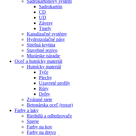
Sadrokartónový systém
Sadrokartón
CD
UD
Závesy
Tmely
Kanalizačné systémy
Hydroizolačné pásy
Strešná krytina
Stavebné rezivo
Murárske náradie
Oceľ a hutnícky materiál
Hutnícky materiál
Tyče
Plechy
Uzavreté profily
Rúry
Drôty
Zvárané siete
Betonárska oceľ (roxor)
Farby a laky
Riedidlá a odhrdzovače
Spreje
Farby na kov
Farby na drevo