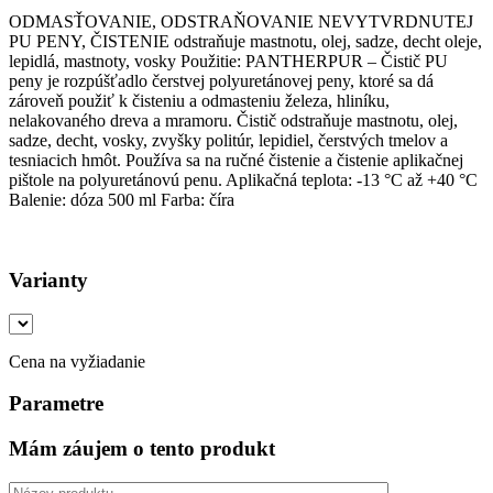
ODMASŤOVANIE, ODSTRAŇOVANIE NEVYTVRDNUTEJ
PU PENY, ČISTENIE odstraňuje mastnotu, olej, sadze, decht oleje,
lepidlá, mastnoty, vosky Použitie: PANTHERPUR – Čistič PU
peny je rozpúšťadlo čerstvej polyuretánovej peny, ktoré sa dá
zároveň použiť k čisteniu a odmasteniu železa, hliníku,
nelakovaného dreva a mramoru. Čistič odstraňuje mastnotu, olej,
sadze, decht, vosky, zvyšky politúr, lepidiel, čerstvých tmelov a
tesniacich hmôt. Používa sa na ručné čistenie a čistenie aplikačnej
pištole na polyuretánovú penu. Aplikačná teplota: -13 °C až +40 °C
Balenie: dóza 500 ml Farba: číra
Varianty
Cena na vyžiadanie
Parametre
Mám záujem o tento produkt