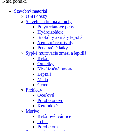
Naša ponuka
Stavebný materiál
OSB dosky
Stavebná chémia a tmely
Polyuretánové peny
Hydroizolácie
Silokóny akriláty lepidlá
Nemrznúce prísady
Penetračné látky
Sypké murovacie zmesi a lepidlá
Betón
Omietky
Nivelizačné hmoty
Lepidlá
Malta
Cement
Preklady
Oceľové
Porobetonové
Keramické
Murivo
Betónové tvárnice
Tehla
Porobetom