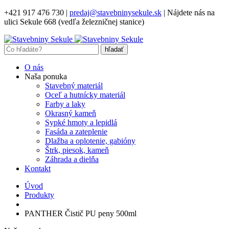
+421 917 476 730
|
predaj@stavebninysekule.sk
|
Nájdete nás na
ulici Sekule 668 (vedľa železničnej stanice)
O nás
Naša ponuka
Stavebný materiál
Oceľ a hutnícky materiál
Farby a laky
Okrasný kameň
Sypké hmoty a lepidlá
Fasáda a zateplenie
Dlažba a oplotenie, gabióny
Štrk, piesok, kameň
Záhrada a dielňa
Kontakt
Úvod
Produkty
PANTHER Čistič PU peny 500ml