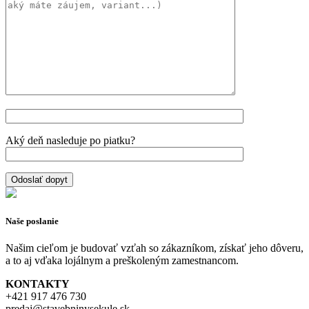
Aký deň nasleduje po piatku?
Naše poslanie
Našim cieľom je budovať vzťah so zákazníkom, získať jeho dôveru,
a to aj vďaka lojálnym a preškoleným zamestnancom.
KONTAKTY
+421 917 476 730
predaj@stavebninysekule.sk