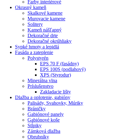
Farby interiérové
Okrasný kameň
Skalkové kamene
Murovacie kamene
Solitery
Kameň nášľapný
Dekoračné drte
Dekoračné okrúhliaky
Sypké hmoty a lepidlá
Fasáda a zateplenie
Polystyrén
EPS 70 F (fasádny)
EPS 100S (podlahový)
XPS (Styrodur)
Minerálna vlna
Príslušenstvo
Zakladacie lišty
Dlažba a oplotenie, gabióny
Palisády, Svahovky, Múriky
Bráničky
Gabiónové panely
Gabiónové koše
Stĺpiky
Zámková dlažba
Obrubníky