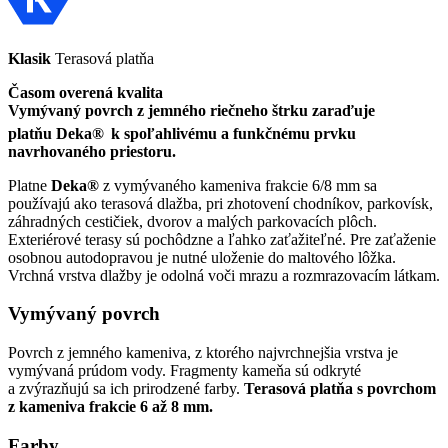
Klasik
Terasová platňa
Časom overená kvalita
Vymývaný povrch z jemného riečneho štrku zaraďuje
platňu Deka®
k spoľahlivému a funkčnému prvku
navrhovaného priestoru.
Platne
Deka
®
z vymývaného kameniva frakcie 6/8 mm sa
používajú ako terasová dlažba, pri zhotovení chodníkov, parkovísk,
záhradných cestičiek, dvorov a malých parkovacích plôch.
Exteriérové terasy sú pochôdzne a ľahko zaťažiteľné. Pre zaťaženie
osobnou autodopravou je nutné uloženie do maltového lôžka.
Vrchná vrstva dlažby je odolná voči mrazu a rozmrazovacím látkam.
Vymývaný povrch
Povrch z jemného kameniva, z ktorého najvrchnejšia vrstva je
vymývaná prúdom vody. Fragmenty kameňa sú odkryté
a zvýrazňujú sa ich prirodzené farby.
Terasová platňa s povrchom
z kameniva frakcie 6 až 8 mm.
Farby