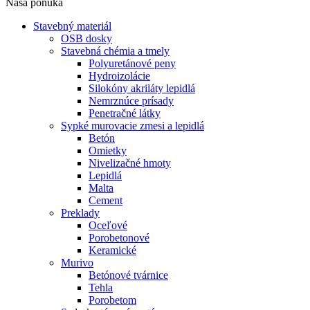
Naša ponuka
Stavebný materiál
OSB dosky
Stavebná chémia a tmely
Polyuretánové peny
Hydroizolácie
Silokóny akriláty lepidlá
Nemrznúce prísady
Penetračné látky
Sypké murovacie zmesi a lepidlá
Betón
Omietky
Nivelizačné hmoty
Lepidlá
Malta
Cement
Preklady
Oceľové
Porobetonové
Keramické
Murivo
Betónové tvárnice
Tehla
Porobetom