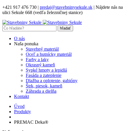
+421 917 476 730
|
predaj@stavebninysekule.sk
|
Nájdete nás na
ulici Sekule 668 (vedľa železničnej stanice)
O nás
Naša ponuka
Stavebný materiál
Oceľ a hutnícky materiál
Farby a laky
Okrasný kameň
Sypké hmoty a lepidlá
Fasáda a zateplenie
Dlažba a oplotenie, gabióny
Štrk, piesok, kameň
Záhrada a dielňa
Kontakt
Úvod
Produkty
PREMAC Deka®