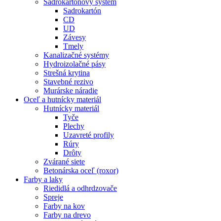
Sadrokartónový systém
Sadrokartón
CD
UD
Závesy
Tmely
Kanalizačné systémy
Hydroizolačné pásy
Strešná krytina
Stavebné rezivo
Murárske náradie
Oceľ a hutnícky materiál
Hutnícky materiál
Tyče
Plechy
Uzavreté profily
Rúry
Drôty
Zvárané siete
Betonárska oceľ (roxor)
Farby a laky
Riedidlá a odhrdzovače
Spreje
Farby na kov
Farby na drevo