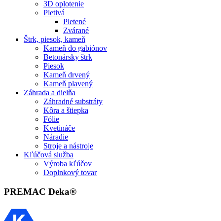
3D oplotenie
Pletivá
Pletené
Zvárané
Štrk, piesok, kameň
Kameň do gabiónov
Betonársky štrk
Piesok
Kameň drvený
Kameň plavený
Záhrada a dielňa
Záhradné substráty
Kôra a štiepka
Fólie
Kvetináče
Náradie
Stroje a nástroje
Kľúčová služba
Výroba kľúčov
Doplnkový tovar
PREMAC Deka®