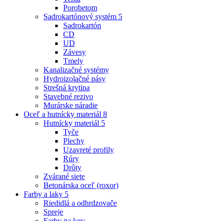
Porobetom
Sadrokartónový systém
5
Sadrokartón
CD
UD
Závesy
Tmely
Kanalizačné systémy
Hydroizolačné pásy
Strešná krytina
Stavebné rezivo
Murárske náradie
Oceľ a hutnícky materiál
8
Hutnícky materiál
5
Tyče
Plechy
Uzavreté profily
Rúry
Drôty
Zvárané siete
Betonárska oceľ (roxor)
Farby a laky
5
Riedidlá a odhrdzovače
Spreje
Farby na kov