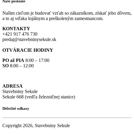
Naše poslanie
Našim cieľom je budovať vzťah so zákazníkom, získať jeho dôveru,
a to aj vďaka lojálnym a preškoleným zamestnancom.
KONTAKTY
+421 917 476 730
predaj@stavebninysekule.sk
OTVÁRACIE HODINY
PO až PIA
8:00 – 17:00
SO
8:00 – 12:00
ADRESA
Stavebniny Sekule
Sekule 668 (vedľa železničnej stanice)
Dôležité odkazy
Copyright 2026, Stavebniny Sekule