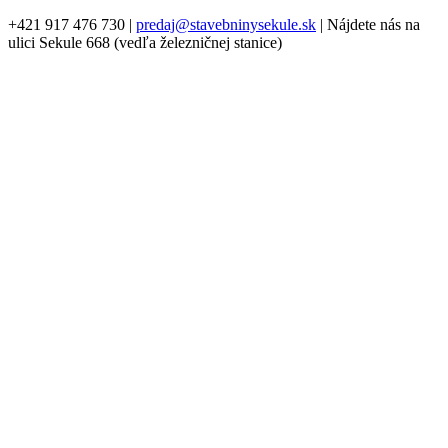
+421 917 476 730
|
predaj@stavebninysekule.sk
|
Nájdete nás na
ulici Sekule 668 (vedľa železničnej stanice)