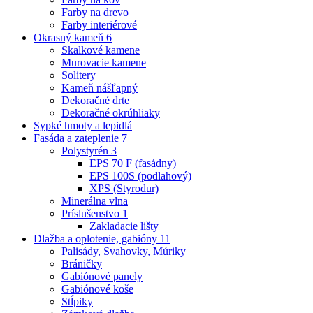
Farby na drevo
Farby interiérové
Okrasný kameň
6
Skalkové kamene
Murovacie kamene
Solitery
Kameň nášľapný
Dekoračné drte
Dekoračné okrúhliaky
Sypké hmoty a lepidlá
Fasáda a zateplenie
7
Polystyrén
3
EPS 70 F (fasádny)
EPS 100S (podlahový)
XPS (Styrodur)
Minerálna vlna
Príslušenstvo
1
Zakladacie lišty
Dlažba a oplotenie, gabióny
11
Palisády, Svahovky, Múriky
Bráničky
Gabiónové panely
Gabiónové koše
Stĺpiky