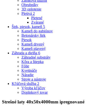
Zámková dlažba
Obrubníky
3D oplotenie
Pletivá
2
Pletené
Zvárané
Štrk, piesok, kameň
5
Kameň do gabiónov
Betonársky štrk
Piesok
Kameň drvený
Kameň plavený
Záhrada a dielňa
6
Záhradné substráty
Kôra a štiepka
Fólie
Kvetináče
Náradie
Stroje a nástroje
Kľúčová služba
2
Výroba kľúčov
Doplnkový tovar
Strešné laty 40x50x4000mm ipregnované