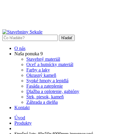
O nás
Naša ponuka
9
Stavebný materiál
Oceľ a hutnícky materiál
Farby a laky
Okrasný kameň
Sypké hmoty a lepidlá
Fasáda a zateplenie
Dlažba a oplotenie, gabióny
Štrk, piesok, kameň
Záhrada a dielňa
Kontakt
Úvod
Produkty
Strešné laty 40x50x4000mm ipregnované