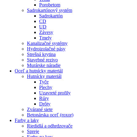
Porobetom
Sadrokartónový systém
Sadrokartón
CD
UD
Závesy
Tmely
Kanalizačné systémy
Hydroizolačné pásy
Strešná krytina
Stavebné rezivo
Murárske náradie
Oceľ a hutnícky materiál
Hutnícky materiál
Tyče
Plechy
Uzavreté profily
Rúry
Drôty
Zvárané siete
Betonárska oceľ (roxor)
Farby a laky
Riedidlá a odhrdzovače
Spreje
Farby na kov