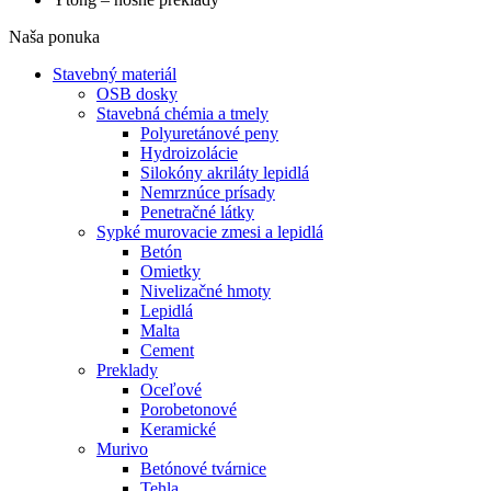
Naša ponuka
Stavebný materiál
OSB dosky
Stavebná chémia a tmely
Polyuretánové peny
Hydroizolácie
Silokóny akriláty lepidlá
Nemrznúce prísady
Penetračné látky
Sypké murovacie zmesi a lepidlá
Betón
Omietky
Nivelizačné hmoty
Lepidlá
Malta
Cement
Preklady
Oceľové
Porobetonové
Keramické
Murivo
Betónové tvárnice
Tehla