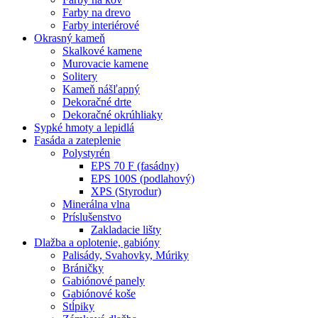
Farby na drevo
Farby interiérové
Okrasný kameň
Skalkové kamene
Murovacie kamene
Solitery
Kameň nášľapný
Dekoračné drte
Dekoračné okrúhliaky
Sypké hmoty a lepidlá
Fasáda a zateplenie
Polystyrén
EPS 70 F (fasádny)
EPS 100S (podlahový)
XPS (Styrodur)
Minerálna vlna
Príslušenstvo
Zakladacie lišty
Dlažba a oplotenie, gabióny
Palisády, Svahovky, Múriky
Bráničky
Gabiónové panely
Gabiónové koše
Stĺpiky