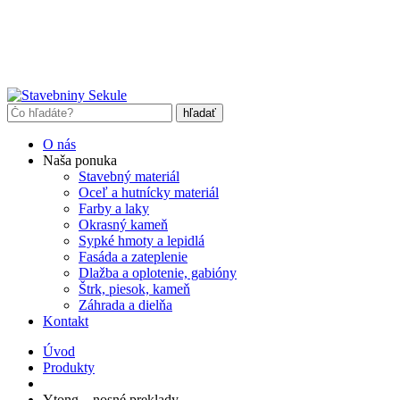
O nás
Naša ponuka
Stavebný materiál
Oceľ a hutnícky materiál
Farby a laky
Okrasný kameň
Sypké hmoty a lepidlá
Fasáda a zateplenie
Dlažba a oplotenie, gabióny
Štrk, piesok, kameň
Záhrada a dielňa
Kontakt
Úvod
Produkty
Ytong – nosné preklady