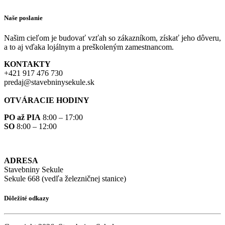
Naše poslanie
Našim cieľom je budovať vzťah so zákazníkom, získať jeho dôveru,
a to aj vďaka lojálnym a preškoleným zamestnancom.
KONTAKTY
+421 917 476 730
predaj@stavebninysekule.sk
OTVÁRACIE HODINY
PO až PIA
8:00 – 17:00
SO
8:00 – 12:00
ADRESA
Stavebniny Sekule
Sekule 668 (vedľa železničnej stanice)
Dôležité odkazy