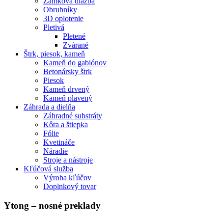
Zámková dlažba
Obrubníky
3D oplotenie
Pletivá
Pletené
Zvárané
Štrk, piesok, kameň
Kameň do gabiónov
Betonársky štrk
Piesok
Kameň drvený
Kameň plavený
Záhrada a dielňa
Záhradné substráty
Kôra a štiepka
Fólie
Kvetináče
Náradie
Stroje a nástroje
Kľúčová služba
Výroba kľúčov
Doplnkový tovar
Ytong – nosné preklady