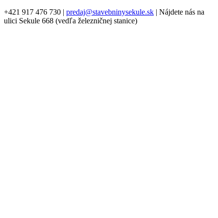
+421 917 476 730
|
predaj@stavebninysekule.sk
|
Nájdete nás na
ulici Sekule 668 (vedľa železničnej stanice)